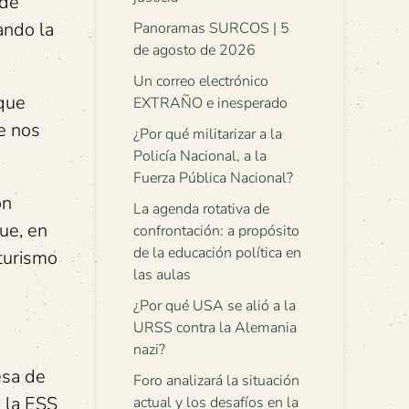
 de
ando la
Panoramas SURCOS | 5
de agosto de 2026
Un correo electrónico
 que
EXTRAÑO e inesperado
e nos
¿Por qué militarizar a la
Policía Nacional, a la
Fuerza Pública Nacional?
ón
La agenda rotativa de
ue, en
confrontación: a propósito
de la educación política en
 turismo
las aulas
¿Por qué USA se alió a la
URSS contra la Alemania
nazi?
esa de
Foro analizará la situación
a la ESS
actual y los desafíos en la