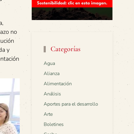
a,
lazo no
tución
Categorías
da y
entación
Agua
Alianza
Alimentación
Análisis
Aportes para el desarrollo
Arte
Boletines