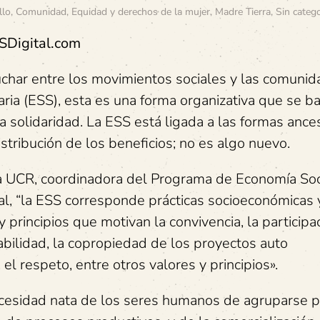
llo
,
Comunidad
,
Equidad y derechos de la mujer
,
Madre Tierra
,
Sin catego
SDigital.com
har entre los movimientos sociales y las comunid
ria (ESS), esta es una forma organizativa que se b
n la solidaridad. La ESS está ligada a las formas ance
stribución de los beneficios; no es algo nuevo.
a UCR, coordinadora del Programa de Economía Soc
ial, “la ESS corresponde prácticas socioeconómicas 
 principios que motivan la convivencia, la participa
abilidad, la copropiedad de los proyectos auto
 el respeto, entre otros valores y principios».
necesidad nata de los seres humanos de agruparse p