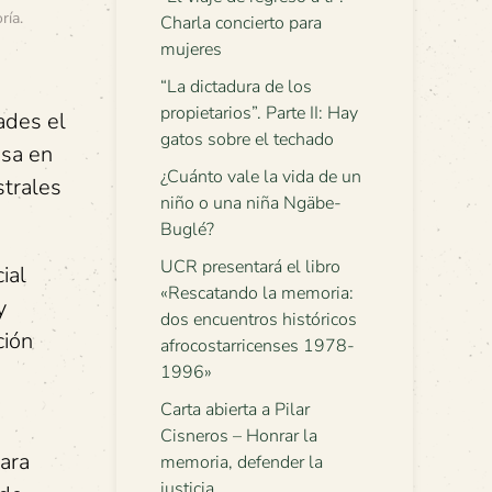
ría
.
Charla concierto para
mujeres
“La dictadura de los
propietarios”. Parte II: Hay
ades el
gatos sobre el techado
asa en
¿Cuánto vale la vida de un
strales
niño o una niña Ngäbe-
Buglé?
UCR presentará el libro
ial
«Rescatando la memoria:
y
dos encuentros históricos
ción
afrocostarricenses 1978-
1996»
Carta abierta a Pilar
Cisneros – Honrar la
ara
memoria, defender la
justicia