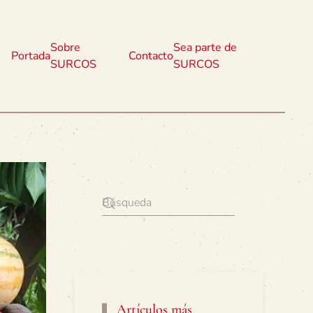
Sobre
Sea parte de
Portada
Contacto
SURCOS
SURCOS
Artículos más