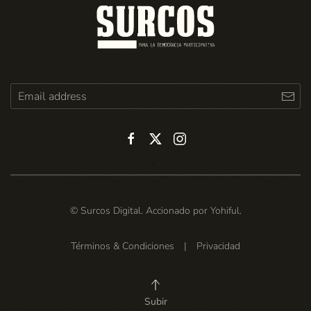
© Surcos Digital. Accionado por
Yohiful
.
Términos & Condiciones
|
Privacidad
Subir