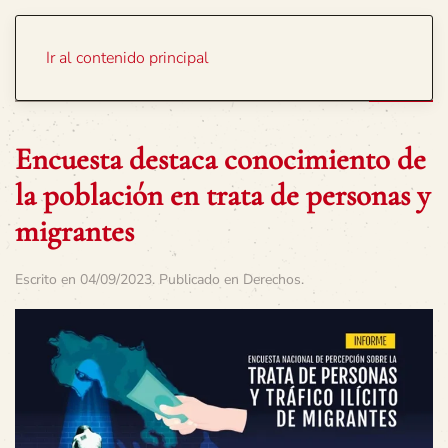
Portada
Temas
Ir al contenido principal
Encuesta destaca conocimiento de
la población en trata de personas y
migrantes
Escrito en
04/09/2023
. Publicado en
Derechos
.