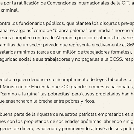
a por la ratificación de Convenciones Internacionales de la OIT,
 criminal.
ontra los funcionarios públicos, que plantea los discursos pre-
arial es algo así como de “blanca paloma” que irradia “inocencia
recios compiten con los de Alemania pero con salarios tres vece
familias de un sector privado que representa efectivamente el 8
salarios mínimos (cerca de un millón de trabajadores formales),
eguridad social a sus trabajadores y no pagarlas a la CCSS, res
diato a quien denuncia su incumplimiento de leyes laborales o 
 el Ministerio de Hacienda que 200 grandes empresas nacionales,
camino a la ruina” las pobrecitas, pero cuyos propietarios han 
ue ensancharon la brecha entre pobres y ricos.
uena parte de la riqueza de nuestros patriotas empresarios es a
ienes son los propietarios de sociedades anónimas, abriendo sin 
genes de dinero, evadiendo y promoviendo a través de sus polít