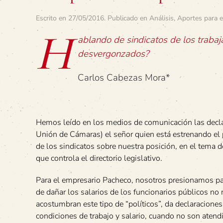
Escrito en
27/05/2016
. Publicado en
Análisis
,
Aportes para e
H
ablando de sindicatos de los traba
desvergonzados?
Carlos Cabezas Mora*
Hemos leído en los medios de comunicación las decla
Unión de Cámaras) el señor quien está estrenando el 
de los sindicatos sobre nuestra posición, en el tema 
que controla el directorio legislativo.
Para el empresario Pacheco, nosotros presionamos para 
de dañar los salarios de los funcionarios públicos no
acostumbran este tipo de “políticos”, da declaracione
condiciones de trabajo y salario, cuando no son aten