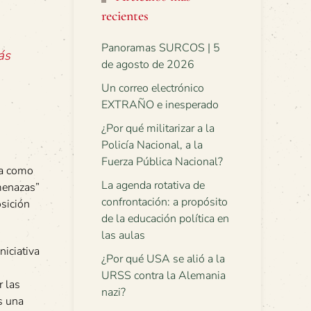
recientes
Panoramas SURCOS | 5
ás
de agosto de 2026
Un correo electrónico
EXTRAÑO e inesperado
¿Por qué militarizar a la
Policía Nacional, a la
Fuerza Pública Nacional?
da como
La agenda rotativa de
amenazas”
confrontación: a propósito
osición
de la educación política en
las aulas
niciativa
¿Por qué USA se alió a la
URSS contra la Alemania
r las
nazi?
s una