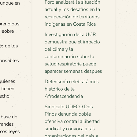
Foro analizará la situación
 aunque en
actual y los desafíos en la
recuperación de territorios
aprendidos
indígenas en Costa Rica
” sobre
Investigación de la UCR
s
demuestra que el impacto
6% de los
del clima y la
contaminación sobre la
ponsables
salud respiratoria puede
aparecer semanas después
quienes
Defensoría celebrará mes
 tienen
histórico de la
hecho
Afrodescendencia
Sindicato UDECO Dos
Pinos denuncia doble
 base de
ofensiva contra la libertad
grandes
sindical y convoca a las
icos leyes
organizaciones del país a