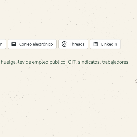
am
Correo electrónico
Threads
LinkedIn
,
huelga
,
ley de empleo público
,
OIT
,
sindicatos
,
trabajadores