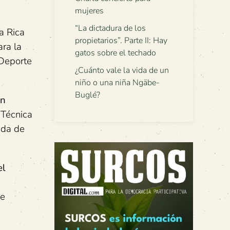
mujeres
“La dictadura de los
a Rica
propietarios”. Parte II: Hay
ara la
gatos sobre el techado
 Deporte
¿Cuánto vale la vida de un
niño o una niña Ngäbe-
Buglé?
ón
 Técnica
ida de
el
de