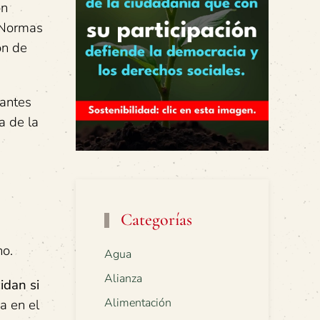
ón
e Normas
ón de
iantes
a de la
Categorías
no.
Agua
Alianza
idan si
Alimentación
a en el