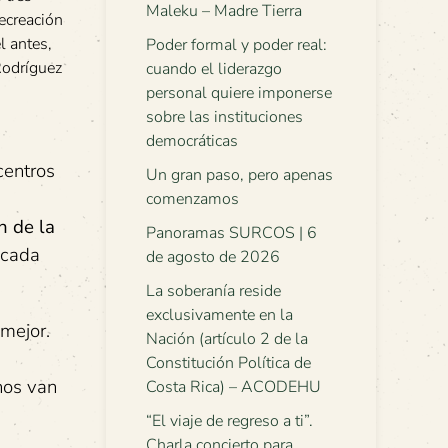
Maleku – Madre Tierra
recreación
l antes,
Poder formal y poder real:
Rodríguez
cuando el liderazgo
personal quiere imponerse
sobre las instituciones
democráticas
centros
Un gran paso, pero apenas
comenzamos
n de la
Panoramas SURCOS | 6
 cada
de agosto de 2026
La soberanía reside
exclusivamente en la
mejor.
Nación (artículo 2 de la
Constitución Política de
nos van
Costa Rica) – ACODEHU
“El viaje de regreso a ti”.
Charla concierto para