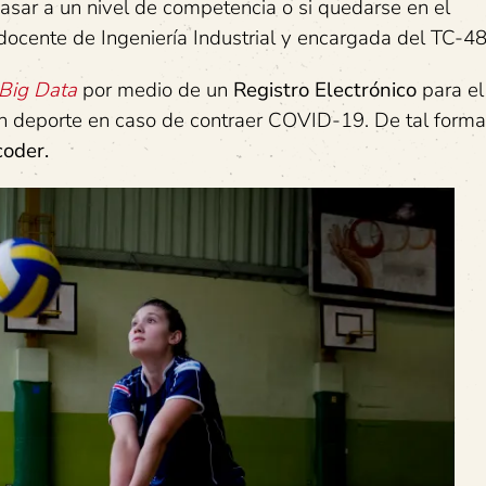
pasar a un nivel de competencia o si quedarse en el
ocente de Ingeniería Industrial y encargada del TC-48
Big Data
por medio de un
Registro Electrónico
para el
can deporte en caso de contraer COVID-19. De tal forma
coder.