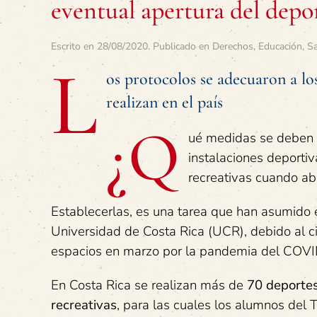
eventual apertura del dep
Escrito en
28/08/2020
. Publicado en
Derechos
,
Educación
,
S
L
os protocolos se adecuaron a los
realizan en el país
¿Q
ué medidas se deben s
instalaciones deportiv
recreativas cuando ab
Establecerlas, es una tarea que han asumido 
Universidad de Costa Rica (UCR), debido al ci
espacios en marzo por la pandemia del COV
En Costa Rica se realizan más de
70 deportes
recreativas
, para las cuales los alumnos del