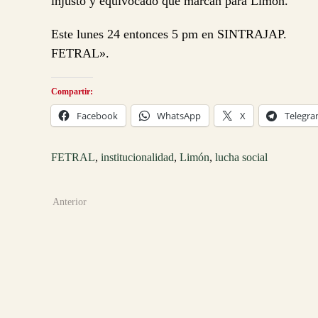
injusto y equivocado que marcan para Limón.
Este lunes 24 entonces 5 pm en SINTRAJAP.
FETRAL».
Compartir:
Facebook
WhatsApp
X
Telegr
FETRAL
,
institucionalidad
,
Limón
,
lucha social
Anterior