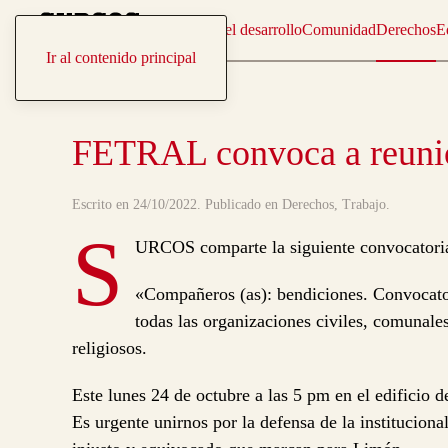
Aportes para el desarrollo
Comunidad
Derechos
E
Ir al contenido principal
FETRAL convoca a reunión
Escrito en
24/10/2022
. Publicado en
Derechos
,
Trabajo
.
S
URCOS comparte la siguiente convocatori
«Compañeros (as): bendiciones. Convocator
todas las organizaciones civiles, comunales
religiosos.
Este lunes 24 de octubre a las 5 pm en el edificio d
Es urgente unirnos por la defensa de la institucion