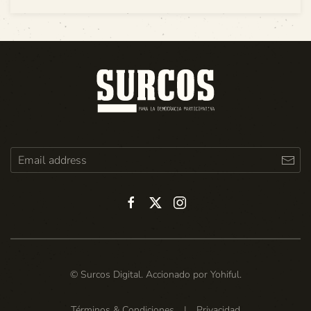
© Surcos Digital. Accionado por
Yohiful
.
Términos & Condiciones
|
Privacidad