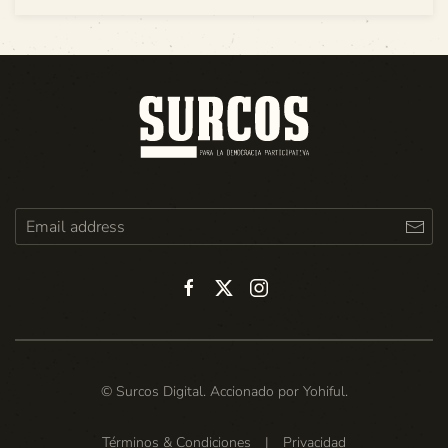
© Surcos Digital. Accionado por
Yohiful
.
Términos & Condiciones
|
Privacidad