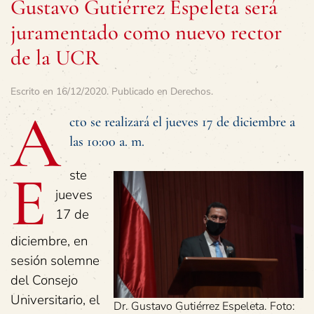
Gustavo Gutiérrez Espeleta será
juramentado como nuevo rector
de la UCR
Escrito en
16/12/2020
. Publicado en
Derechos
.
A
cto se realizará el jueves 17 de diciembre a
las 10:00 a. m.
E
ste
jueves
17 de
diciembre, en
sesión solemne
del Consejo
Universitario, el
Dr. Gustavo Gutiérrez Espeleta. Foto: