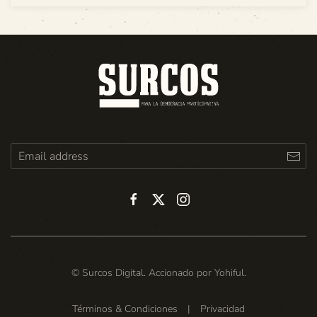
© Surcos Digital. Accionado por
Yohiful
.
Términos & Condiciones
|
Privacidad