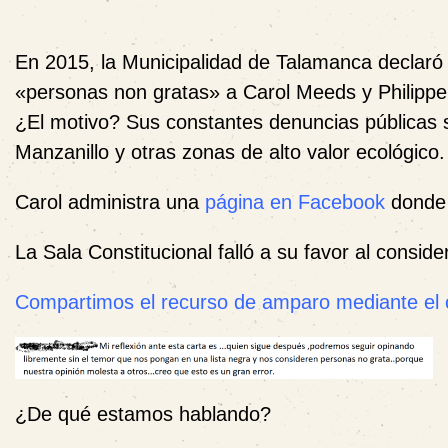
En
2015,
la
Municipalidad
de
Talamanca
declaró
«
personas
non
gratas»
a
Carol
Meeds
y
Philipp
¿
El
motivo?
Sus
constantes
denuncias
públicas
Manzanillo
y
otras
zonas
de
alto
valor
ecológico.
Carol
administra
una
página
en
Facebook
dond
La
Sala
Constitucional
falló
a
su
favor
al
conside
Compartimos
el
recurso
de
amparo
mediante
el
¿De qué estamos hablando?