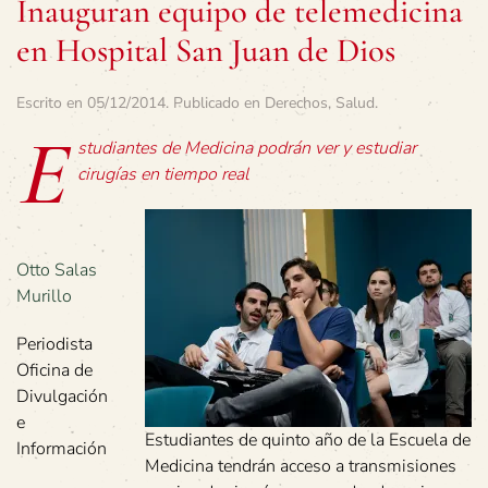
Inauguran equipo de telemedicina
en Hospital San Juan de Dios
Escrito en
05/12/2014
. Publicado en
Derechos
,
Salud
.
E
studiantes de Medicina podrán ver y estudiar
cirugías en tiempo real
Otto Salas
Murillo
Periodista
Oficina de
Divulgación
e
Estudiantes de quinto año de la Escuela de
Información
Medicina tendrán acceso a transmisiones