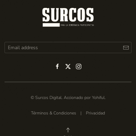
© Surcos Digital. Accionado por
Yohiful
.
Términos & Condiciones
|
Privacidad