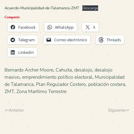
Acuerdo-Municipalidad-de-Talamanca-ZMT
Descarga
Compartir:
Facebook
WhatsApp
X
Telegram
Correo electrónico
Threads
LinkedIn
Bernardo Archer Moore
,
Cahuita
,
desalojo
,
desalojo
masivo
,
emprendimiento político electoral
,
Municipalidad
de Talamanca
,
Plan Regulador Costero
,
población costera
,
ZMT
,
Zona Marítimo Terrestre
Anterior
Siguiente