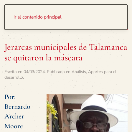
Portada
Temas
Ir al contenido principal
Jerarcas municipales de Talamanca
se quitaron la máscara
Escrito en
04/03/2024
. Publicado en
Análisis
,
Aportes para el
desarrollo
.
Por:
Bernardo
Archer
Moore