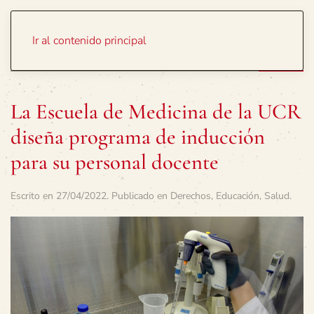
Portada
Temas
Ir al contenido principal
La Escuela de Medicina de la UCR
diseña programa de inducción
para su personal docente
Escrito en
27/04/2022
. Publicado en
Derechos
,
Educación
,
Salud
.