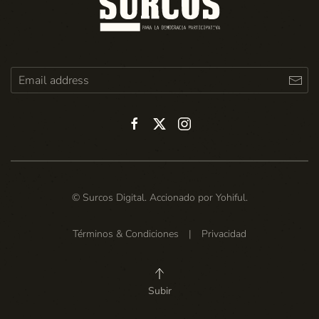
© Surcos Digital. Accionado por
Yohiful
.
Términos & Condiciones
|
Privacidad
Subir