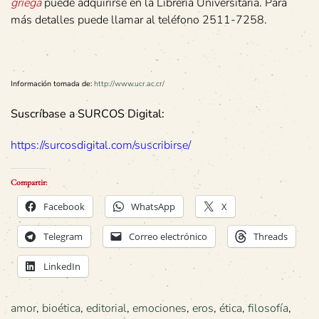
griega
puede adquirirse en la Librería Universitaria. Para
más detalles puede llamar al teléfono 2511-7258.
Información tomada de:
http://www.ucr.ac.cr/
Suscríbase a SURCOS Digital:
https://surcosdigital.com/suscribirse/
Compartir:
Facebook
WhatsApp
X
Telegram
Correo electrónico
Threads
LinkedIn
amor
,
bioética
,
editorial
,
emociones
,
eros
,
ética
,
filosofía
,