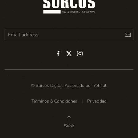
© Surcos Digital. Accionado por
Yohiful
.
Términos & Condiciones
|
Privacidad
Subir