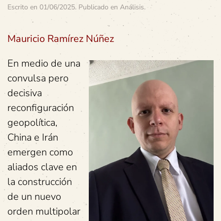
Escrito en
01/06/2025
. Publicado en
Análisis
.
Mauricio Ramírez Núñez
En medio de una
convulsa pero
decisiva
reconfiguración
geopolítica,
China e Irán
emergen como
aliados clave en
la construcción
de un nuevo
orden multipolar