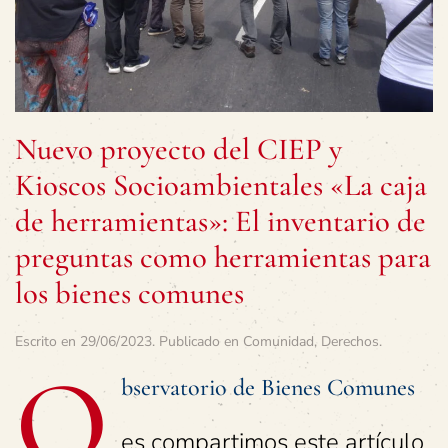
Nuevo proyecto del CIEP y
Kioscos Socioambientales «La caja
de herramientas»: El inventario de
preguntas como herramientas para
los bienes comunes
Escrito en
29/06/2023
. Publicado en
Comunidad
,
Derechos
.
O
bservatorio de Bienes Comunes
es compartimos este artículo