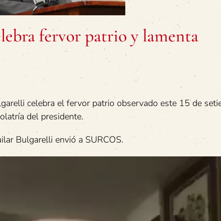
lebra fervor patrio y lamenta
lgarelli celebra el fervor patrio observado este 15 de set
olatría del presidente.
ilar Bulgarelli envió a SURCOS.