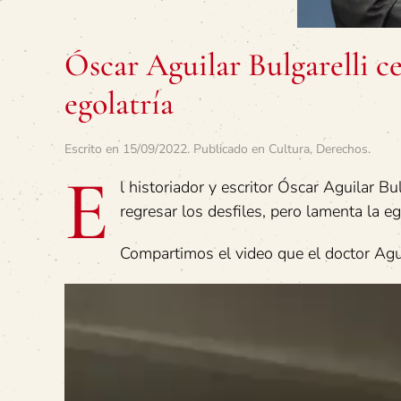
Óscar Aguilar Bulgarelli ce
egolatría
Escrito en
15/09/2022
. Publicado en
Cultura
,
Derechos
.
E
l historiador y escritor Óscar Aguilar Bu
regresar los desfiles, pero lamenta la eg
Compartimos el video que el doctor Agu