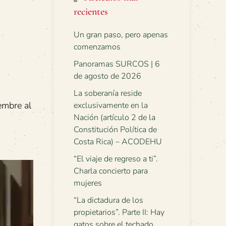
recientes
Un gran paso, pero apenas
comenzamos
Panoramas SURCOS | 6
de agosto de 2026
La soberanía reside
iembre al
exclusivamente en la
Nación (artículo 2 de la
Constitución Política de
Costa Rica) – ACODEHU
“El viaje de regreso a ti”.
Charla concierto para
mujeres
“La dictadura de los
propietarios”. Parte II: Hay
gatos sobre el techado