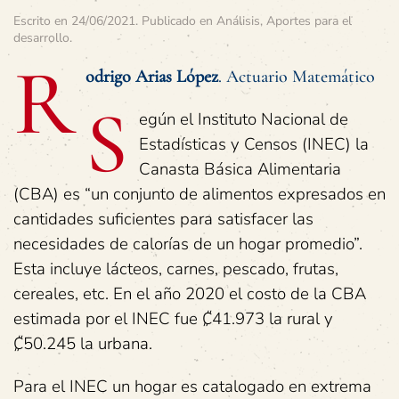
Escrito en
24/06/2021
. Publicado en
Análisis
,
Aportes para el
desarrollo
.
R
odrigo Arias López
. Actuario Matemático
S
egún el Instituto Nacional de
Estadísticas y Censos (INEC) la
Canasta Básica Alimentaria
(CBA) es “un conjunto de alimentos expresados en
cantidades suficientes para satisfacer las
necesidades de calorías de un hogar promedio”.
Esta incluye lácteos, carnes, pescado, frutas,
cereales, etc. En el año 2020 el costo de la CBA
estimada por el INEC fue ₡41.973 la rural y
₡50.245 la urbana.
Para el INEC un hogar es catalogado en extrema