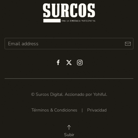
© Surcos Digital. Accionado por
Yohiful
.
Términos & Condiciones
|
Privacidad
Subir