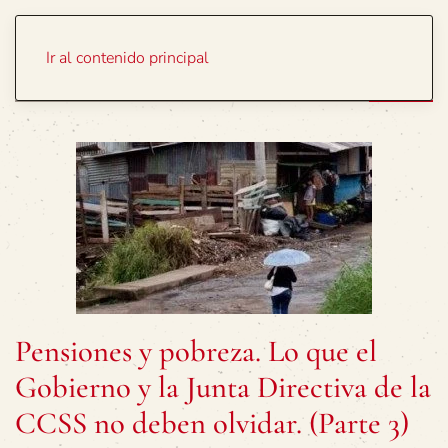
Portada
Temas
Ir al contenido principal
Pensiones y pobreza. Lo que el
Gobierno y la Junta Directiva de la
CCSS no deben olvidar. (Parte 3)