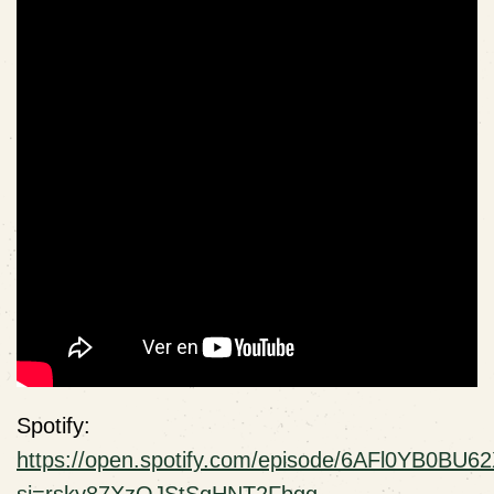
Spotify:
https://open.spotify.com/episode/6AFl0YB0BU
si=rsky87XzQJStSqHNT2Fbgg