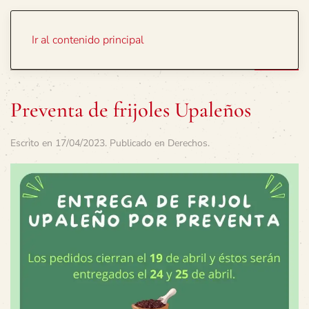
Portada
Temas
Ir al contenido principal
Preventa de frijoles Upaleños
Escrito en
17/04/2023
. Publicado en
Derechos
.