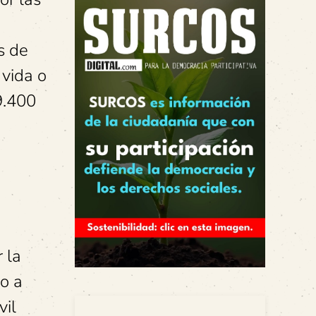
s de
 vida o
9.400
 la
mo a
vil