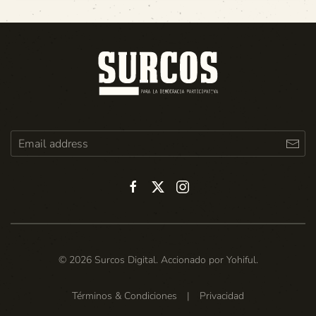
©
2026
Surcos Digital. Accionado por
Yohiful
.
Términos & Condiciones
|
Privacidad