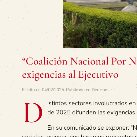
“Coalición Nacional Por Nu
exigencias al Ejecutivo
Escrito en
04/02/2025
. Publicado en
Derechos
.
D
istintos sectores involucrados en
de 2025 difunden las exigencias 
En su comunicado se exponer: “N
sociales, quienes nos haremos presentes e