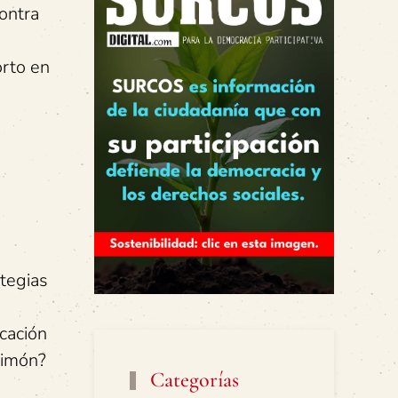
contra
orto en
tegias
icación
Limón?
Categorías