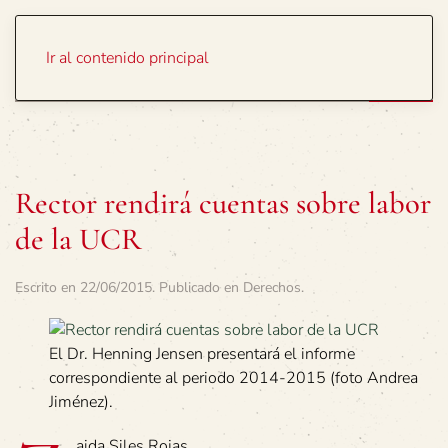
Portada
Temas
Ir al contenido principal
Rector rendirá cuentas sobre labor
de la UCR
Escrito en
22/06/2015
. Publicado en
Derechos
.
El Dr. Henning Jensen presentará el informe
correspondiente al periodo 2014-2015 (foto Andrea
Jiménez).
aida Siles Rojas,