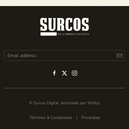
© Surcos Digital. Accionado por
Yohiful
.
Términos & Condiciones
|
Privacidad