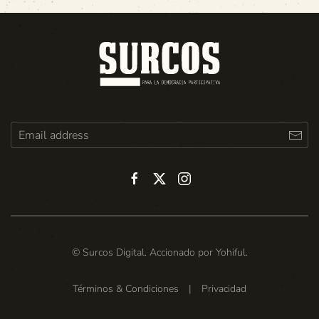
© Surcos Digital. Accionado por
Yohiful
.
Términos & Condiciones
|
Privacidad