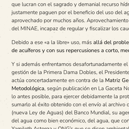
que lucran con el sagrado y demanial recurso hídr
justamente paguen por el beneficio del uso del 
aprovechado por muchos años. Aprovechamiento si
del MINAE, incapaz de regular y fiscalizar los ca
Debido a ese «a la libre» uso, más
allá del prob
de acuíferos y con sus repercusiones a corto, me
Y si además enfrentamos desafortunadamente el d
gestión de la Primera Dama Dobles, el Presiden
actúa concertadamente en contra de la
Matriz Ge
Metodológica
, según publicación en La Gaceta N
lo antes posible, para ejercer debidamente la pro
sumarlo al éxito obtenido con el envío al archivo 
(nueva Ley de Aguas) del Banco Mundial, su agen
del agua como bien económico, del agua, que con
Yamileth Astorga y ONG’s que se dicen ambiental