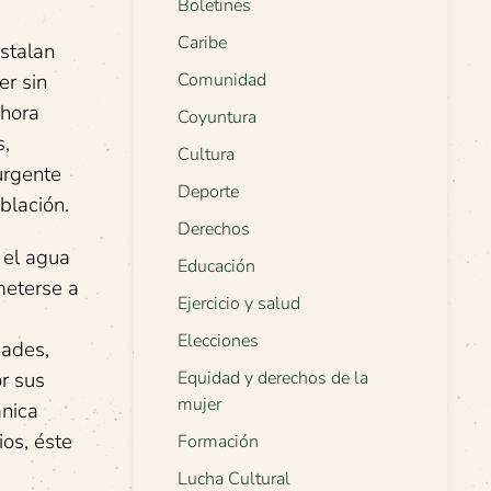
Boletines
Caribe
stalan
er sin
Comunidad
ahora
Coyuntura
s,
Cultura
urgente
Deporte
blación.
Derechos
 el agua
Educación
meterse a
Ejercicio y salud
Elecciones
dades,
r sus
Equidad y derechos de la
mujer
ánica
os, éste
Formación
Lucha Cultural