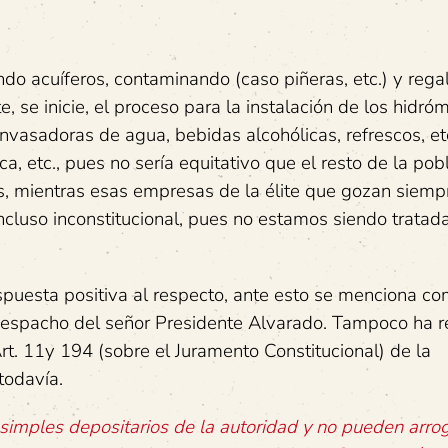
do acuíferos, contaminando (caso piñeras, etc.) y rega
se inicie, el proceso para la instalación de los hidróm
vasadoras de agua, bebidas alcohólicas, refrescos, etc
ca, etc., pues no sería equitativo que el resto de la pob
 mientras esas empresas de la élite que gozan siemp
incluso inconstitucional, pues no estamos siendo tratad
spuesta positiva al respecto, ante esto se menciona co
 despacho del señor Presidente Alvarado. Tampoco ha 
t. 11y 194 (sobre el Juramento Constitucional) de la
todavía.
n simples depositarios de la autoridad y no pueden arro