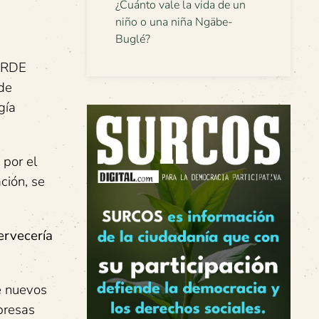
¿Cuánto vale la vida de un
niño o una niña Ngäbe-
Buglé?
VERDE
 de
gía
 por el
ción, se
ervecería
e nuevos
mpresas