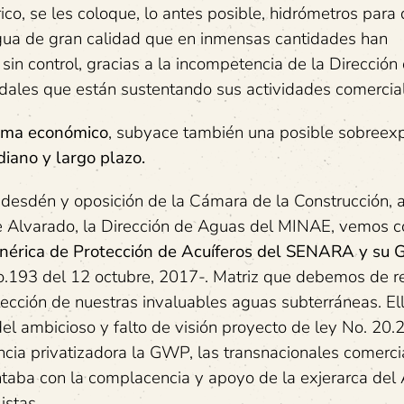
ico, se les coloque, lo antes posible, hidrómetros para
agua de gran calidad que en inmensas cantidades han
n control, gracias a la incompetencia de la Dirección
udales que están sustentando sus actividades comercia
lema económico
, subyace también una posible sobreexp
diano y largo plazo.
esdén y oposición de la Cámara de la Construcción, a
te Alvarado, la Dirección de Aguas del MINAE, vemos 
nérica de Protección de Acuíferos del SENARA y su 
o.193 del 12 octubre, 2017-. Matriz que debemos de r
tección de nuestras invaluables aguas subterráneas. El
del ambicioso y falto de visión proyecto de ley No. 20.
cia privatizadora la GWP, las transnacionales comerci
taba con la complacencia y apoyo de la exjerarca del
istas.