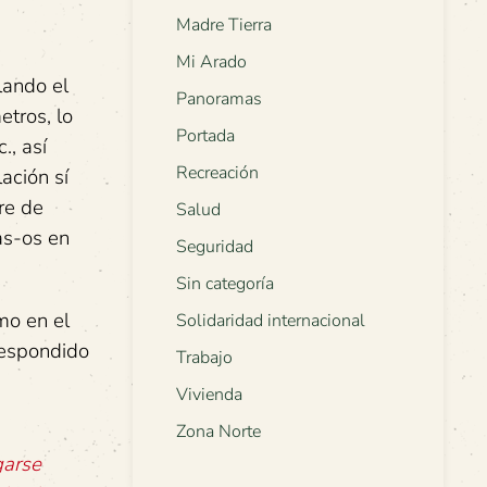
Madre Tierra
Mi Arado
lando el
Panoramas
etros, lo
Portada
., así
Recreación
lación sí
re de
Salud
as-os en
Seguridad
Sin categoría
mo en el
Solidaridad internacional
respondido
Trabajo
Vivienda
Zona Norte
garse