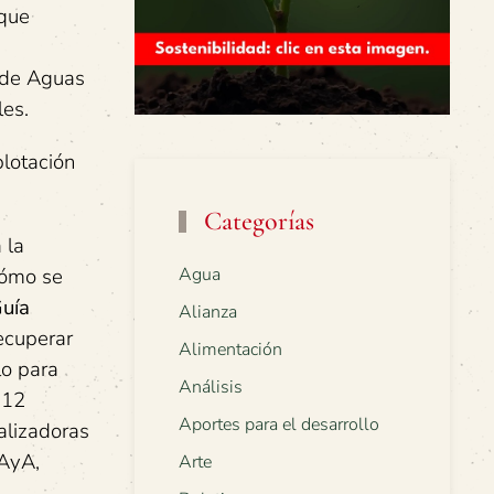
 que
 de Aguas
les.
lotación
Categorías
 la
cómo se
Agua
Guía
Alianza
ecuperar
Alimentación
lo para
Análisis
212
Aportes para el desarrollo
alizadoras
 AyA,
Arte