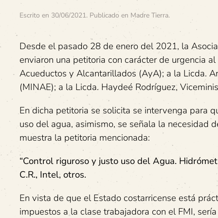
Escrito en
30/06/2021
. Publicado en
Madre Tierra
.
Desde el pasado 28 de enero del 2021, la Asoci
enviaron una petitoria con carácter de urgencia al
Acueductos y Alcantarillados (AyA); a la Licda. 
(MINAE); a la Licda. Haydeé Rodríguez, Viceminist
En dicha petitoria se solicita se intervenga par
uso del agua, asimismo, se señala la necesidad de 
muestra la petitoria mencionada:
“Control riguroso y justo uso del Agua. Hidrómet
C.R., Intel, otros.
En vista de que el Estado costarricense está prá
impuestos a la clase trabajadora con el FMI, sería