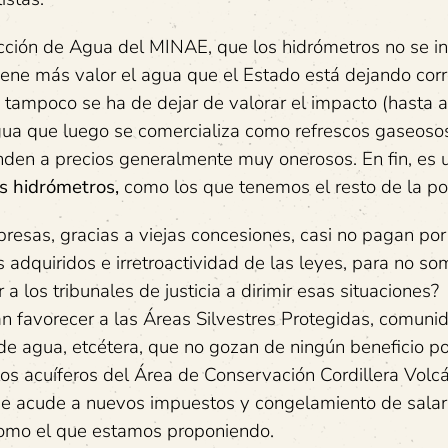
cción de Agua del MINAE, que los hidrómetros no se in
iene más valor el agua que el Estado está dejando corr
e tampoco se ha de dejar de valorar el impacto (hasta 
agua que luego se comercializa como refrescos gaseoso
nden a precios generalmente muy onerosos. En fin, es 
s hidrómetros,
como los que tenemos el resto de la po
esas, gracias a viejas concesiones, casi no pagan por
adquiridos e irretroactividad de las leyes, para no so
 a los tribunales de justicia a dirimir esas situaciones?
an favorecer a las Áreas Silvestres Protegidas, comuni
de agua, etcétera, que no gozan de ningún beneficio po
los acuíferos del Área de Conservación Cordillera Volc
 se acude a nuevos impuestos y congelamiento de salari
como el que estamos proponiendo.