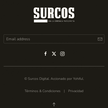
© Surcos Digital. Accionado por
Yohiful
.
Términos & Condiciones
|
Privacidad