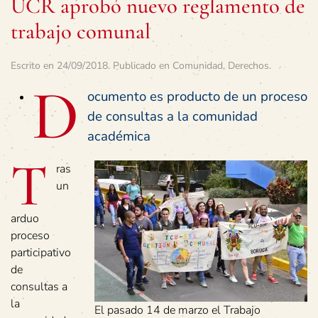
UCR aprobó nuevo reglamento de
trabajo comunal
Escrito en
24/09/2018
. Publicado en
Comunidad
,
Derechos
.
D
ocumento es producto de un proceso
de consultas a la comunidad
académica
T
ras
un
arduo
proceso
participativo
de
consultas a
la
El pasado 14 de marzo el Trabajo