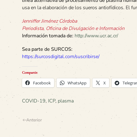
línea alternativa de procesamiento de plasma huma
usa en la elaboración de los sueros antiofídicos. El f
Jenniffer Jiménez Córdoba
Periodista, Oficina de Divulgación e Información
Información tomada de:
http://www.ucr.ac.cr/
Sea parte de SURCOS:
https://surcosdigital.com/suscribirse/
Compartir:
Facebook
WhatsApp
X
Telegr
COVID-19
,
ICP
,
plasma
Anterior