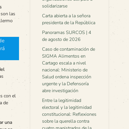
solidarizarse
s
s son las
Carta abierta a la señora
illermo
presidenta de la República
Panoramas SURCOS | 4
de agosto de 2026
de
rá
Caso de contaminación de
SIGMA Alimentos en
Cartago escala a nivel
del
nacional: Ministerio de
as
Salud ordena inspección
urgente y la Defensoría
abre investigación
s con el
Entre la legitimidad
ea de
electoral y la legitimidad
constitucional: Reflexiones
sobre la querella contra
ar una
cuatro magistrados de la