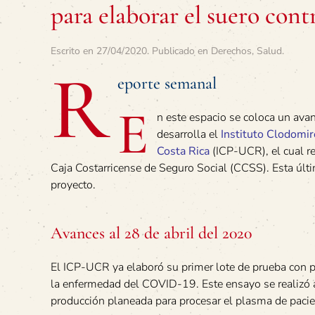
para elaborar el suero con
Escrito en
27/04/2020
. Publicado en
Derechos
,
Salud
.
R
eporte semanal
E
n este espacio se coloca un ava
desarrolla el
Instituto Clodomir
Costa Rica
(ICP-UCR), el cual rea
Caja Costarricense de Seguro Social (CCSS). Esta últim
proyecto.
Avances al 28 de abril del 2020
El ICP-UCR ya elaboró su primer lote de prueba con 
la enfermedad del COVID-19. Este ensayo se realizó a f
producción planeada para procesar el plasma de paci