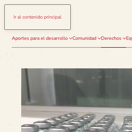
Ir al contenido principal
Aportes para el desarrollo
Comunidad
Derechos
Eq