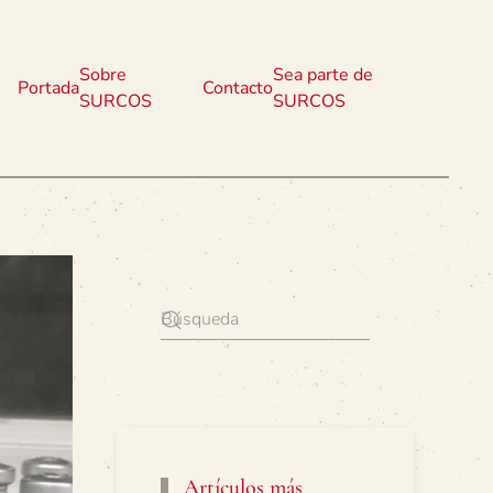
Sobre
Sea parte de
Portada
Contacto
SURCOS
SURCOS
Artículos más