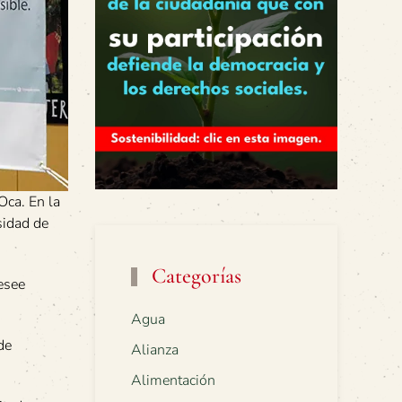
Oca. En la
sidad de
Categorías
desee
Agua
de
Alianza
Alimentación