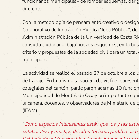
funcionarios municipales– de romper esquemas, dar gi
diferente.
Con la metodología de pensamiento creativo o design 
Colaborativo de Innovación Pública “Idea Pública”, de
Administración Pública de la Universidad de Costa Ri
consulta ciudadana, bajo nuevos esquemas, en la bús
criterio y propuestas de la sociedad civil para un total
municipales.
La actividad se realizó el pasado 27 de octubre a los 
de trabajo. En la misma la sociedad civil fue represen
colegiales del cantón, participaron además 10 funcion
Municipalidad de Montes de Oca y un importante equ
la carrera, docentes, y observadores de Ministerio de
(IFAM).
“
Como aspectos interesantes están que los y las estud
colaborativo y muchos de ellos tuvieron problemas pa
Del lado de la Municipalidad, lo más interesante fue