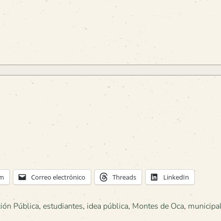
am
Correo electrónico
Threads
LinkedIn
ión Pública
,
estudiantes
,
idea pública
,
Montes de Oca
,
municipa