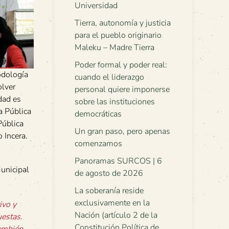
Universidad
Tierra, autonomía y justicia
para el pueblo originario
Maleku – Madre Tierra
Poder formal y poder real:
odología
cuando el liderazgo
olver
personal quiere imponerse
dad es
sobre las instituciones
a Pública
democráticas
Pública
Un gran paso, pero apenas
 Incera.
comenzamos
Panoramas SURCOS | 6
Municipal
de agosto de 2026
La soberanía reside
exclusivamente en la
ivo y
Nación (artículo 2 de la
uestas.
Constitución Política de
también