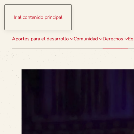
Ir al contenido principal
Aportes para el desarrollo
Comunidad
Derechos
Eq