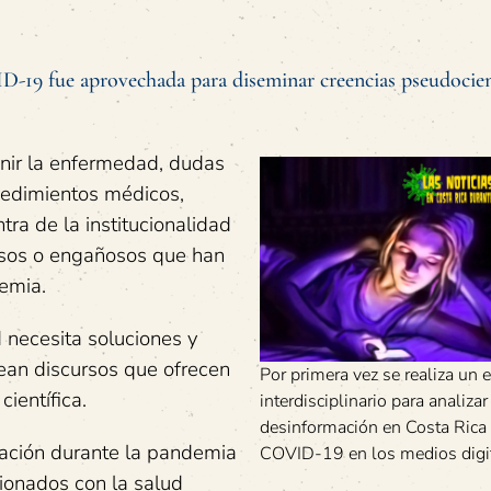
D-19 fue aprovechada para diseminar creencias pseudocien
nir la enfermedad, dudas
cedimientos médicos,
tra de la institucionalidad
lsos o engañosos que han
demia.
 necesita soluciones y
rean discursos que ofrecen
Por primera vez se realiza un 
ientífica.
interdisciplinario para analizar
desinformación en Costa Rica 
mación durante la pandemia
COVID-19 en los medios digit
ionados con la salud