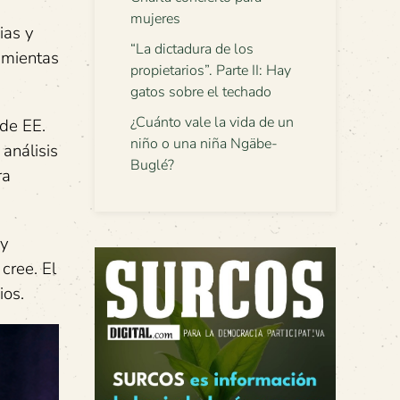
mujeres
ias y
“La dictadura de los
amientas
propietarios”. Parte II: Hay
gatos sobre el techado
¿Cuánto vale la vida de un
 de EE.
niño o una niña Ngäbe-
 análisis
Buglé?
ra
uy
cree. El
ios.