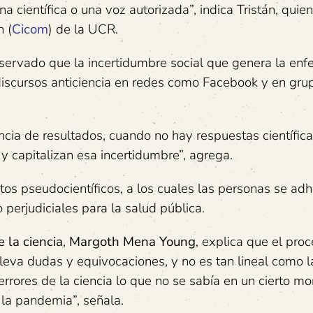
a científica o una voz autorizada”, indica Tristán, quie
n (
Cicom
) de la UCR.
bservado que la incertidumbre social que genera la en
discursos anticiencia en redes como Facebook y en gru
encia de resultados, cuando no hay respuestas científic
y capitalizan esa incertidumbre”, agrega.
os pseudocientíficos, a los cuales las personas se adh
perjudiciales para la salud pública.
 la ciencia
,
Margoth Mena Young
, explica que el pro
lleva dudas y equivocaciones, y no es tan lineal como l
rrores de la ciencia lo que no se sabía en un cierto m
 la pandemia”, señala.