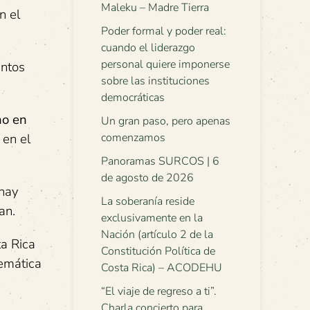
Maleku – Madre Tierra
n el
Poder formal y poder real:
cuando el liderazgo
personal quiere imponerse
intos
sobre las instituciones
democráticas
no en
Un gran paso, pero apenas
 en el
comenzamos
Panoramas SURCOS | 6
de agosto de 2026
 hay
La soberanía reside
an.
exclusivamente en la
Nación (artículo 2 de la
ta Rica
Constitución Política de
temática
Costa Rica) – ACODEHU
“El viaje de regreso a ti”.
Charla concierto para