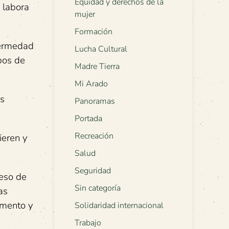
Equidad y derechos de la
n labora
mujer
Formación
fermedad
Lucha Cultural
pos de
Madre Tierra
Mi Arado
as
Panoramas
Portada
Recreación
ieren y
Salud
Seguridad
ceso de
Sin categoría
as
omento y
Solidaridad internacional
Trabajo