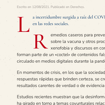
Escrito en
12/08/2021
. Publicado en
Derechos
.
L
a incertidumbre surgida a raíz del COVI
en las redes sociales.
R
emedios caseros para preve
sobre la vacuna y otros pro
xenofobia y discursos en con
forman parte de un «coctel» de contenidos fa
circulado en medios digitales durante la pan
En momentos de crisis, en los que la sociedad
respuestas rápidas que brinden certeza, se c
resultados carentes de verdad o de evidencia c
Estudios recientes muestran que la desinfor
ha girado en torno a temas coyunturales relac