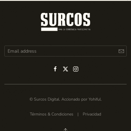
© Surcos Digital. Accionado por
Yohiful
.
Términos & Condiciones
|
Privacidad