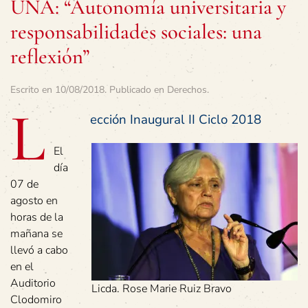
UNA: “Autonomía universitaria y
responsabilidades sociales: una
reflexión”
Escrito en
10/08/2018
. Publicado en
Derechos
.
L
ección Inaugural II Ciclo 2018
El
día
07 de
agosto en
horas de la
mañana se
llevó a cabo
en el
Auditorio
Licda. Rose Marie Ruiz Bravo
Clodomiro