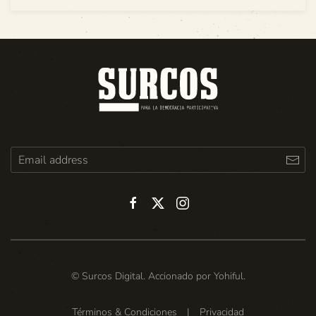
© Surcos Digital. Accionado por
Yohiful
.
Términos & Condiciones
|
Privacidad