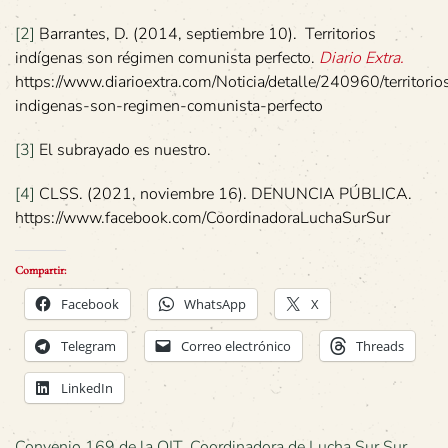
[2]
Barrantes, D. (2014, septiembre 10). Territorios
indígenas son régimen comunista perfecto.
Diario Extra.
https://www.diarioextra.com/Noticia/detalle/240960/territorio
indigenas-son-regimen-comunista-perfecto
[3]
El subrayado es nuestro.
[4]
CLSS. (2021, noviembre 16). DENUNCIA PÚBLICA.
https://www.facebook.com/CoordinadoraLuchaSurSur
Compartir:
Facebook
WhatsApp
X
Telegram
Correo electrónico
Threads
LinkedIn
Convenio 169 de la OIT
,
Coordinadora de Lucha Sur Sur
,