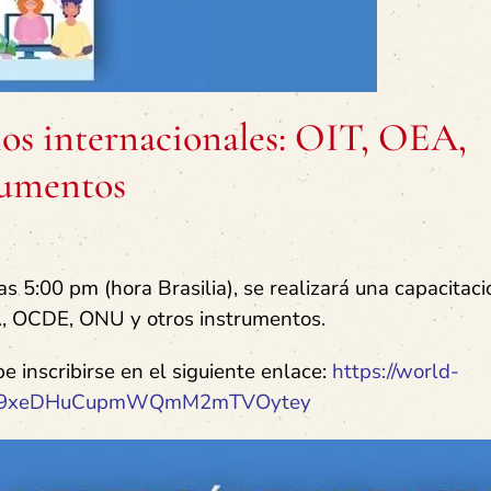
os internacionales: OIT, OEA,
rumentos
s 5:00 pm (hora Brasilia), se realizará una capacitac
A, OCDE, ONU y otros instrumentos.
e inscribirse en el siguiente enlace:
https://world-
rjMqE9xeDHuCupmWQmM2mTVOytey