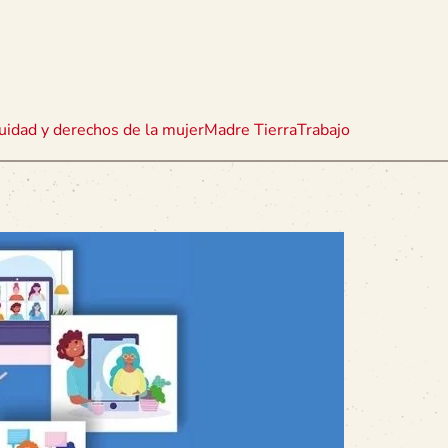
uidad y derechos de la mujer
Madre Tierra
Trabajo