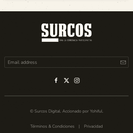
© Surcos Digital. Accionado por
Yohiful
.
Términos & Condiciones
|
Privacidad