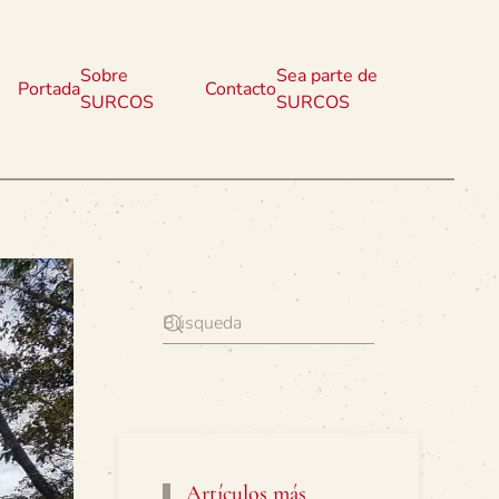
Sobre
Sea parte de
Portada
Contacto
SURCOS
SURCOS
Artículos más