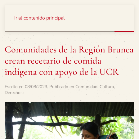
Portada
Temas
Ir al contenido principal
Comunidades de la Región Brunca
crean recetario de comida
indígena con apoyo de la UCR
Escrito en
08/08/2023
. Publicado en
Comunidad
,
Cultura
,
Derechos
.