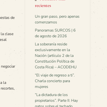
recientes
Un gran paso, pero apenas
uestas de
comenzamos
Panoramas SURCOS | 6
la clase
de agosto de 2026
cesal
La soberanía reside
exclusivamente en la
Nación (artículo 2 de la
Constitución Política de
 negociar
Costa Rica) – ACODEHU
“El viaje de regreso a ti”.
Charla concierto para
a la
mujeres
 recortes,
“La dictadura de los
propietarios”. Parte II: Hay
gatos sobre el techado