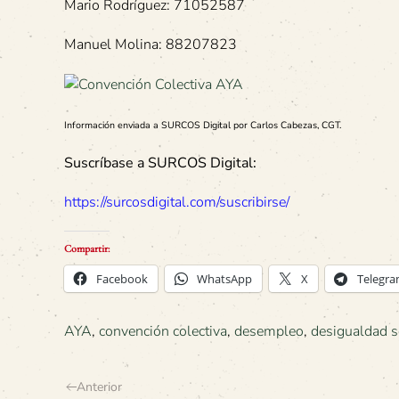
Mario Rodríguez: 71052587
Manuel Molina: 88207823
Información enviada a SURCOS Digital por Carlos Cabezas, CGT.
Suscríbase a SURCOS Digital:
https://surcosdigital.com/suscribirse/
Compartir:
Facebook
WhatsApp
X
Telegr
AYA
,
convención colectiva
,
desempleo
,
desigualdad s
Anterior