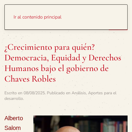
Portada
Temas
Ir al contenido principal
¿Crecimiento para quién?
Democracia, Equidad y Derechos
Humanos bajo el gobierno de
Chaves Robles
Escrito en
08/08/2025
. Publicado en
Análisis
,
Aportes para el
desarrollo
.
Alberto
Salom