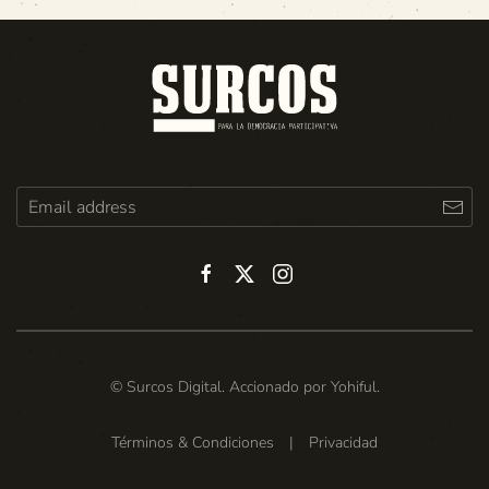
© Surcos Digital. Accionado por
Yohiful
.
Términos & Condiciones
|
Privacidad