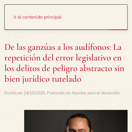
Portada
Temas
Ir al contenido principal
De las ganzúas a los audífonos: La
repetición del error legislativo en
los delitos de peligro abstracto sin
bien jurídico tutelado
Escrito en
24/10/2025
. Publicado en
Aportes para el desarrollo
.