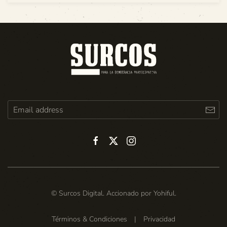
© Surcos Digital. Accionado por
Yohiful
.
Términos & Condiciones
|
Privacidad