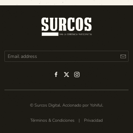
© Surcos Digital. Accionado por
Yohiful
.
Términos & Condiciones
|
Privacidad