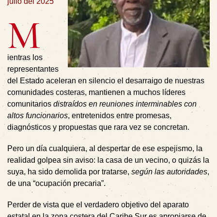
julio del 2025
M
ientras los
representantes
del Estado
aceleran en silencio
el desarraigo de nuestras
comunidades costeras, mantienen a muchos líderes
comunitarios
distraídos en reuniones interminables con
altos funcionarios
,
entretenidos entre promesas,
diagnósticos y propuestas que rara vez se concretan.
Pero un día cualquiera, al despertar de ese espejismo, la
realidad golpea sin aviso: la casa de un vecino, o quizás la
suya, ha sido demolida por tratarse,
según las autoridades
,
de una “
ocupación precaria”.
Perder de vista que el verdadero objetivo del aparato
estatal en la zona costera del Caribe Sur es apropiarse de