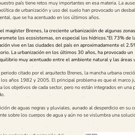
uestro país tiene retos muy importantes en esa materia. La ause
olítica de urbanización y uso del suelo han provocado un desba
ental, que se ha acentuado en los últimos años.
 el magister Brenes, la creciente urbanización de algunas zona
romete los ecosistemas, en especial los hídricos.“El 73% de l
ación vive en las ciudades del país en aproximadamente el 2.5
torio. La urbanización en los últimos 30 años, ha provocado un
quilibrio muy acentuado entre el ambiente natural y las áreas 
 periodo citado por el arquitecto Brenes, la mancha urbana crec
 los años 1982 y 2005. El principal problema es que el marco ju
a los objetivos de cada sector, pero no están integrados en una p
do.
sición de aguas negras y pluviales, aunado al desperdicio en su
nte sobre los cuerpos de agua y aún no se vislumbra una soluci