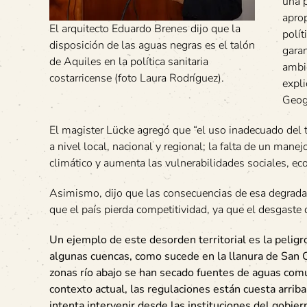
una p
aprop
El arquitecto Eduardo Brenes dijo que la
polít
disposición de las aguas negras es el talón
garan
de Aquiles en la política sanitaria
ambie
costarricense (foto Laura Rodríguez).
expli
Geog
El magister Lücke agregó que “el uso inadecuado del te
a nivel local, nacional y regional; la falta de un mane
climático y aumenta las vulnerabilidades sociales, ec
Asimismo, dijo que las consecuencias de esa degrad
que el país pierda competitividad, ya que el desgaste 
Un ejemplo de este desorden territorial es la pelig
algunas cuencas, como sucede en la llanura de San 
zonas río abajo se han secado fuentes de aguas comu
contexto actual, las regulaciones están cuesta arrib
intenta intervenir desde las instituciones del gobier