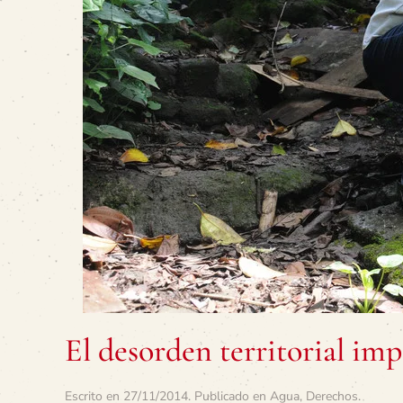
El desorden territorial im
Escrito en
27/11/2014
. Publicado en
Agua
,
Derechos
.