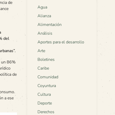
ncia de
Agua
lance
Alianza
Alimentación
s
a
Análisis
% del
Aportes para el desarrollo
urbanas”.
Arte
Boletines
ió un 86%
rídico
Caribe
olítica de
Comunidad
Coyuntura
 consumo.
Cultura
ón a ese
Deporte
Derechos