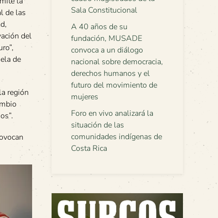
mite la
Sala Constitucional
l de las
ad,
A 40 años de su
vación del
fundación, MUSADE
uro”,
convoca a un diálogo
uela de
nacional sobre democracia,
derechos humanos y el
futuro del movimiento de
la región
mujeres
ambio
Foro en vivo analizará la
os”.
situación de las
comunidades indígenas de
rovocan
Costa Rica