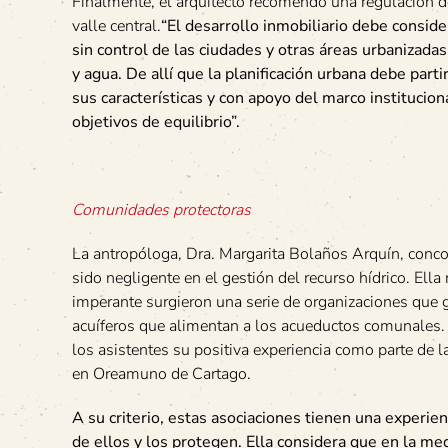
Finalmente, el arquitecto recomendó una regulación de
valle central.
“El desarrollo inmobiliario debe conside
sin control de las ciudades y otras áreas urbanizad
y agua. De allí que la planificación urbana debe parti
sus características y con apoyo del marco institucion
objetivos de equilibrio”.
Comunidades protectoras
La antropóloga, Dra. Margarita Bolaños Arquín, concor
sido negligente en el gestión del recurso hídrico. Ell
imperante surgieron una serie de organizaciones que
acuíferos que alimentan a los acueductos comunales.
los asistentes su positiva experiencia como parte de
en Oreamuno de Cartago.
A su criterio, estas asociaciones tienen una experie
de ellos y los protegen. Ella considera que en la m