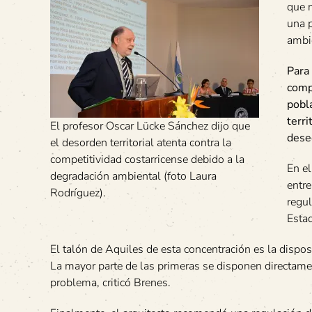
que n
una p
ambi
Para
comp
pobl
terri
El profesor Oscar Lücke Sánchez dijo que
dese
el desorden territorial atenta contra la
competitividad costarricense debido a la
En el
degradación ambiental (foto Laura
entre
Rodríguez).
regul
Esta
El talón de Aquiles de esta concentración es la dispo
La mayor parte de las primeras se disponen directame
problema, criticó Brenes.