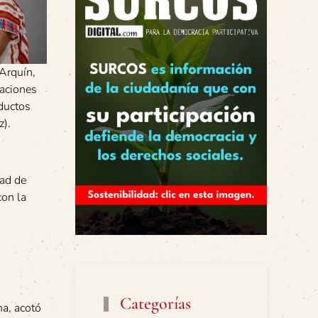
Arquín,
zaciones
ductos
z).
dad de
con la
Categorías
na, acotó