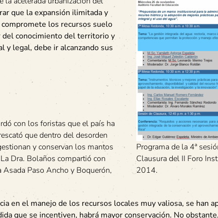
 la acelerada urbanización del
rar que la expansión ilimitada y
as compromete los recursos suelo
r del conocimiento del territorio y
al y legal, debe ir alcanzando sus
dó con los foristas que el país ha
a rescató que dentro del desorden
 gestionan y conservan los mantos
Programa de la 4ª sesió
 La Dra. Bolaños compartió con
Clausura del II Foro Inst
 la Asada Paso Ancho y Boquerón,
2014.
ncia en el manejo de los recursos locales muy valiosa, se han a
edida que se incentiven, habrá mayor conservación. No obstante