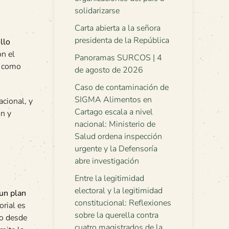
solidarizarse
Carta abierta a la señora
presidenta de la República
llo
on el
Panoramas SURCOS | 4
, como
de agosto de 2026
Caso de contaminación de
SIGMA Alimentos en
acional, y
Cartago escala a nivel
ón y
nacional: Ministerio de
Salud ordena inspección
urgente y la Defensoría
abre investigación
Entre la legitimidad
electoral y la legitimidad
 un plan
constitucional: Reflexiones
orial es
sobre la querella contra
lo desde
cuatro magistrados de la