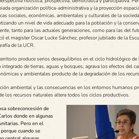
erspectiva holística, prospectiva, democrática y participativa. Per
iada organización política-administrativa y la proyección espacia
icas sociales, económicas, ambientales y culturales de la socied
tizando un nivel de vida adecuado para la población y la conser
nte, tanto para las actuales generaciones, como para las del fut
có el magister Oscar Lucke Sánchez, profesor jubilado de la Esc
rafía de la UCR.
rritorio produce serios desequilibrios en el ciclo hidrológico de 
jo integrado de tierras, aguas y bosques, agrava los efectos del c
onómicas y ambientales producto de la degradación de los recurs
ación ambiental y las consecuencias en los entornos humanos p
de los recursos naturales altera todos los ciclos productivos.
rosa sobreconcesión de
Carlos donde en algunas
nitarias. Pero en el
a porque cuando se
no central algunas