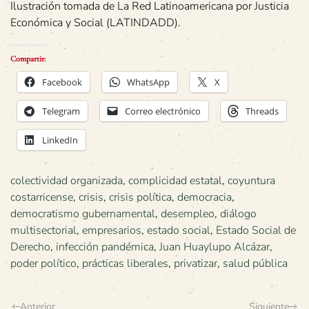
Ilustración tomada de La Red Latinoamericana por Justicia
Económica y Social (LATINDADD).
Compartir:
Facebook
WhatsApp
X
Telegram
Correo electrónico
Threads
LinkedIn
colectividad organizada
,
complicidad estatal
,
coyuntura
costarricense
,
crisis
,
crisis política
,
democracia
,
democratismo gubernamental
,
desempleo
,
diálogo
multisectorial
,
empresarios
,
estado social
,
Estado Social de
Derecho
,
infección pandémica
,
Juan Huaylupo Alcázar
,
poder político
,
prácticas liberales
,
privatizar
,
salud pública
Anterior
Siguiente