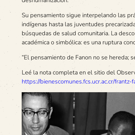
deshumanización.
Su pensamiento sigue interpelando las prá
indígenas hasta las juventudes precarizada
búsquedas de salud comunitaria. La descol
académica o simbólica: es una ruptura conc
“El pensamiento de Fanon no se hereda; se a
Leé la nota completa en el sitio del Obse
https://bienescomunes.fcs.ucr.ac.cr/frant