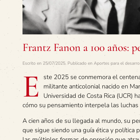
Frantz Fanon a 100 años: p
Escrito en
25/07/2025
. Publicado en
Aportes para el desarro
E
ste 2025 se conmemora el centena
militante anticolonial nacido en Mar
Universidad de Costa Rica (UCR) ha
cómo su pensamiento interpela las luchas a
A cien años de su llegada al mundo, su pe
que sigue siendo una guía ética y política 
las múltiples formas de opresión que atrav