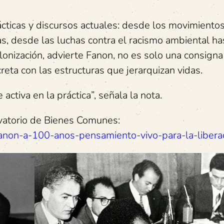
cticas y discursos actuales: desde los movimiento
s, desde las luchas contra el racismo ambiental ha
onización, advierte Fanon, no es solo una consigna
reta con las estructuras que jerarquizan vidas.
ctiva en la práctica”, señala la nota.
rvatorio de Bienes Comunes:
z-fanon-a-100-anos-pensamiento-vivo-para-la-libera