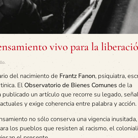
ensamiento vivo para la liberaci
llo
.
rio del nacimiento de
Frantz Fanon
, psiquiatra, esc
tinica. El
Observatorio de Bienes Comunes
de la
 publicado un artículo que recorre su legado, señ
ctuales y exige coherencia entre palabra y acción.
nsamiento no sólo conserva una vigencia inusitada,
para los pueblos que resisten al racismo, el colonia
iesan el presente.