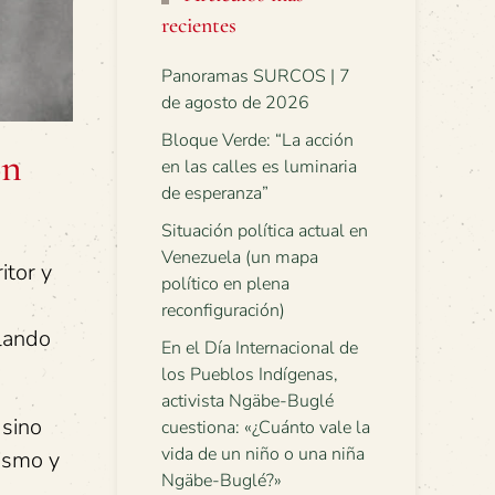
recientes
Panoramas SURCOS | 7
de agosto de 2026
Bloque Verde: “La acción
ón
en las calles es luminaria
de esperanza”
Situación política actual en
Venezuela (un mapa
ritor y
político en plena
reconfiguración)
alando
En el Día Internacional de
los Pueblos Indígenas,
activista Ngäbe-Buglé
 sino
cuestiona: «¿Cuánto vale la
vida de un niño o una niña
lismo y
Ngäbe-Buglé?»