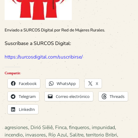
Enviado a SURCOS Digital por Red de Mujeres Rurales.
Suscríbase a SURCOS Digital:
https://surcosdigital.com/suscribirse/
Compartir:
Facebook
WhatsApp
X
Telegram
Correo electrónico
Threads
LinkedIn
agresiones
,
Dirió Siêiê
,
Finca
,
finqueros
,
impunidad
,
incendio
,
invasores
,
Río Azul
,
Salitre
,
territorio Bribri
,