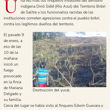
U
na vez más los finqueros invasores del territorio
indígena Dirió Siêiê (Río Azul) del Territorio Bribri
de Salitre y los funcionarios racistas de las
instituciones cometen agresiones contra el pueblo bribri,
contra los legítimos dueños del territorio.
El pasado 9
de enero, a
eso de las
10 de la
mañana
inició un
fuego
provocado
en la finca
de Mariana
Destrucción del yucal.
Delgado y
su familia.
Cerca del lugar se había visto al finquero Edwin Guevara y