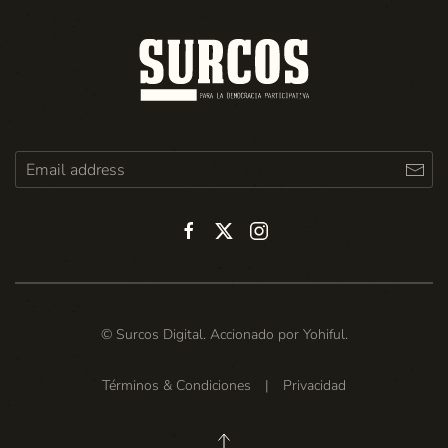
© Surcos Digital. Accionado por
Yohiful
.
Términos & Condiciones
|
Privacidad