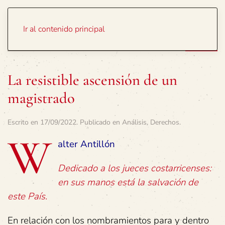
Portada
Temas
Ir al contenido principal
La resistible ascensión de un
magistrado
Escrito en
17/09/2022
. Publicado en
Análisis
,
Derechos
.
W
alter Antillón
Dedicado a los jueces costarricenses:
en sus manos está la salvación de
este País.
En relación con los nombramientos para y dentro